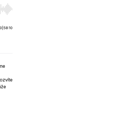
r end. Hold shift to jump forward or backward.
00
|
58:10
áme
ozvíte
ůže