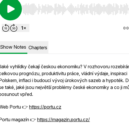
Use Left/Right to seek, Home/End to jump to start o
0:
Show Notes
Chapters
Jaké vyhlídky čekají českou ekonomiku? V rozhovoru rozebír
celkovou prognózu, produktivitu práce, vládní výdaje, inspiraci
Polskem, inflaci i budoucí vývoj úrokových sazeb a hypoték. D
se také, jaké jsou největší problémy české ekonomiky a co ji m
posunout vpřed.
Web Portu 👉
https://
portu.cz
Portu magazín 👉
https://magazin.portu.cz/