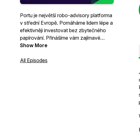
Portu je největší robo-advisory platforma
v střední Evropě. Pomáháme lidem lépe a
efektivněji investovat bez zbytečného
papírování. Přinášíme vám zajímavé
novinky ze světa investic a rozhovory.
Show More
All Episodes