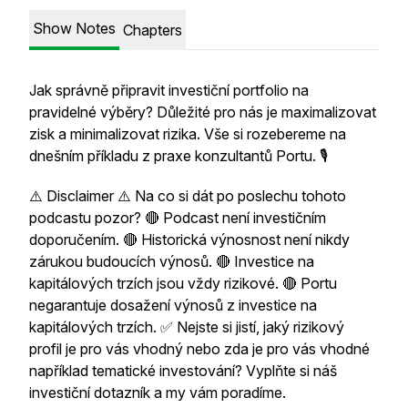
Show Notes
Chapters
Jak správně připravit investiční portfolio na
pravidelné výběry? Důležité pro nás je maximalizovat
zisk a minimalizovat rizika. Vše si rozebereme na
dnešním příkladu z praxe konzultantů Portu. 🎙️
⚠️ Disclaimer ⚠️ Na co si dát po poslechu tohoto
podcastu pozor? 🔴 Podcast není investičním
doporučením. 🔴 Historická výnosnost není nikdy
zárukou budoucích výnosů. 🔴 Investice na
kapitálových trzích jsou vždy rizikové. 🔴 Portu
negarantuje dosažení výnosů z investice na
kapitálových trzích. ✅ Nejste si jistí, jaký rizikový
profil je pro vás vhodný nebo zda je pro vás vhodné
například tematické investování? Vyplňte si náš
investiční dotazník a my vám poradíme.