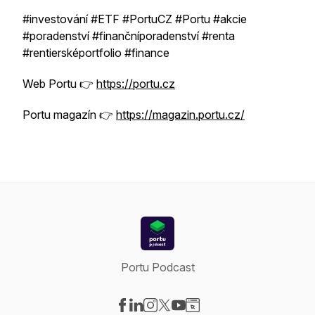
#investování #ETF #PortuCZ #Portu #akcie
#poradenství #finančníporadenství #renta
#rentiersképortfolio #finance
Web Portu 👉
https://
portu.cz
Portu magazín 👉
https://magazin.portu.cz/
Portu Podcast