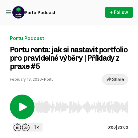
+ Follow
Portu Podcast
Portu Podcast
Portu renta: jak si nastavit portfolio
pro pravidelné výběry | Příklady z
praxe #5
Share
February 13, 2026
•
Portu
Use Left/Right to seek, Home/End to jump to st
0:00
|
33:03