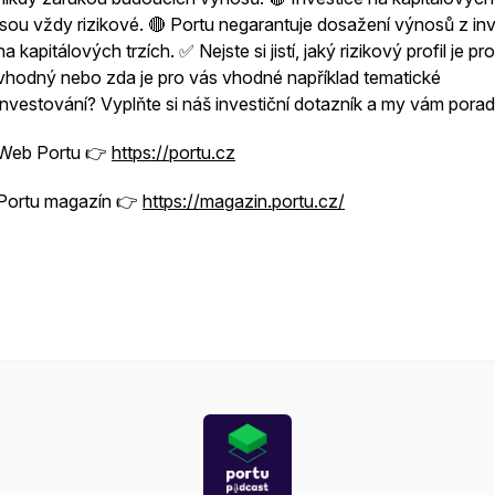
jsou vždy rizikové. 🔴 Portu negarantuje dosažení výnosů z in
na kapitálových trzích. ✅ Nejste si jistí, jaký rizikový profil je pr
vhodný nebo zda je pro vás vhodné například tematické
investování? Vyplňte si náš investiční dotazník a my vám porad
Web Portu 👉
https://
portu.cz
Portu magazín 👉
https://magazin.portu.cz/