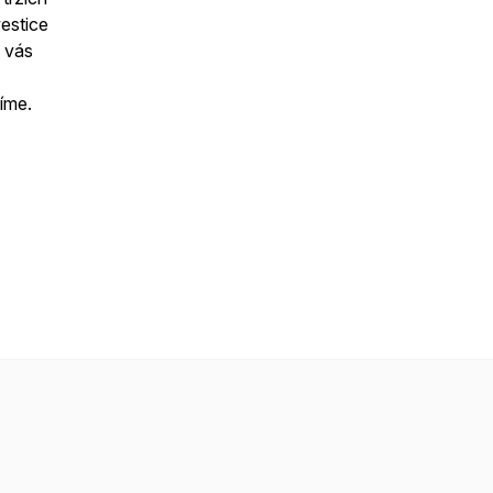
vestice
o vás
íme.