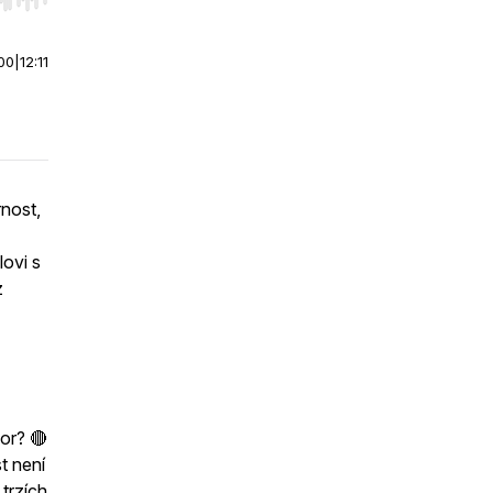
r end. Hold shift to jump forward or backward.
00
|
12:11
rnost,
lovi s
z
or? 🔴
t není
trzích