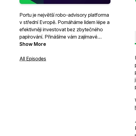
Portu je největší robo-advisory platforma
v střední Evropě. Pomáháme lidem lépe a
efektivněji investovat bez zbytečného
papírování. Přinášíme vám zajímavé
novinky ze světa investic a rozhovory.
Show More
All Episodes