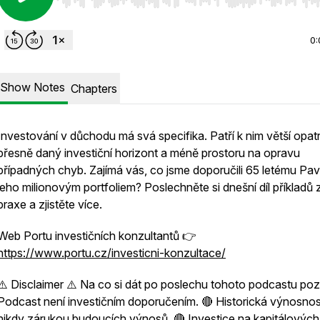
Use Left/Right to seek, Home/End to jump to start o
0:
Show Notes
Chapters
Investování v důchodu má svá specifika. Patří k nim větší opat
přesně daný investiční horizont a méně prostoru na opravu
případných chyb. Zajímá vás, co jsme doporučili 65 letému Pav
jeho milionovým portfoliem? Poslechněte si dnešní díl příkladů 
praxe a zjistěte více.
Web Portu investičních konzultantů 👉
https://www.portu.cz/investicni-konzultace/
⚠️ Disclaimer ⚠️ Na co si dát po poslechu tohoto podcastu poz
Podcast není investičním doporučením. 🔴 Historická výnosnos
nikdy zárukou budoucích výnosů. 🔴 Investice na kapitálových 