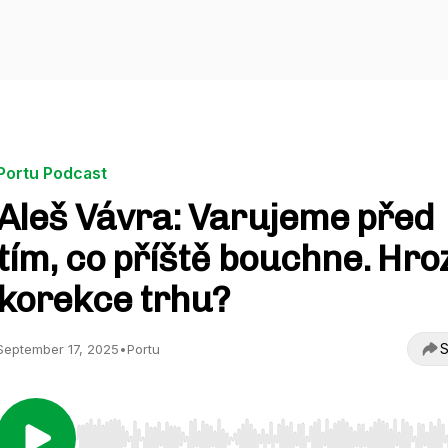
Portu Podcast
Aleš Vávra: Varujeme před
tím, co příště bouchne. Hroz
korekce trhu?
S
September 17, 2025
•
Portu