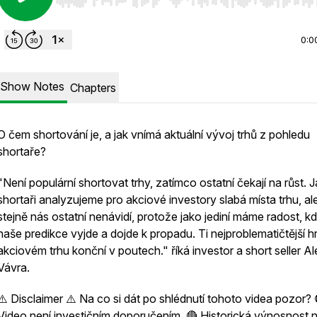
Use Left/Right to seek, Home/End to jump to start o
0:0
Show Notes
Chapters
O čem shortování je, a jak vnímá aktuální vývoj trhů z pohledu
shortaře?
"Není populární shortovat trhy, zatímco ostatní čekají na růst. 
shortaři analyzujeme pro akciové investory slabá místa trhu, al
stejně nás ostatní nenávidí, protože jako jediní máme radost, k
naše predikce vyjde a dojde k propadu. Ti nejproblematičtější h
akciovém trhu konční v poutech." říká investor a short seller Al
Vávra.
⚠️ Disclaimer ⚠️ Na co si dát po shlédnutí tohoto videa pozor? 
Video není investičním doporučením. 🔴 Historická výnosnost n