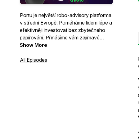
Portu je největší robo-advisory platforma
v střední Evropě. Pomáháme lidem lépe a
efektivněji investovat bez zbytečného
papírování. Přinášíme vám zajímavé
novinky ze světa investic a rozhovory.
Show More
All Episodes