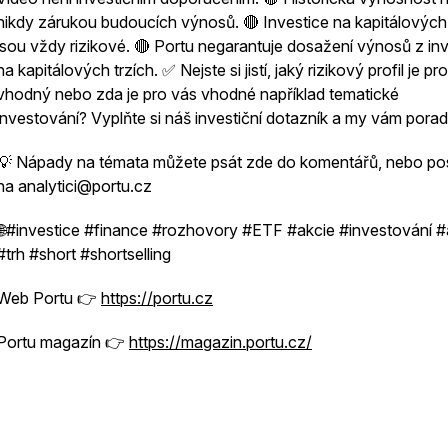
nikdy zárukou budoucích výnosů. 🔴 Investice na kapitálových 
jsou vždy rizikové. 🔴 Portu negarantuje dosažení výnosů z in
na kapitálových trzích. ✅ Nejste si jistí, jaký rizikový profil je pr
vhodný nebo zda je pro vás vhodné například tematické
investování? Vyplňte si náš investiční dotazník a my vám pora
💡 Nápady na témata můžete psát zde do komentářů, nebo pos
na analytici@portu.cz
🌐#investice #finance #rozhovory #ETF #akcie #investování #
#trh #short #shortselling
Web Portu 👉
https://
portu.cz
Portu magazín 👉
https://magazin.portu.cz/