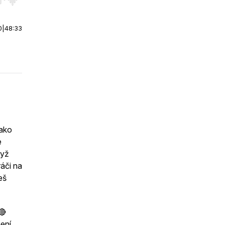
r end. Hold shift to jump forward or backward.
0
|
48:33
Jako
e
dyž
ráči na
eš
🔴
ení