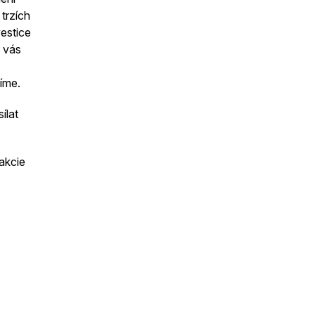
trzích
vestice
o vás
díme.
ílat
akcie